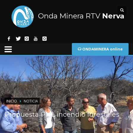
Onda Minera RTV
Nerva
ONDAMINERA online
INICIO
NOTICIA
Propuesta PNL incendio forestales