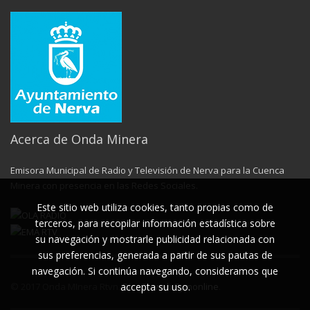
Acerca de Onda Minera
Emisora Municipal de Radio y Televisión de Nerva para la Cuenca
Minera con presencia en las Redes Sociales.
Este sitio web utiliza cookies, tanto propias como de
terceros, para recopilar información estadística sobre
su navegación y mostrarle publicidad relacionada con
sus preferencias, generada a partir de sus pautas de
navegación. Si continúa navegando, consideramos que
© 2017 Onda MInera Rtvn.
Diseño web Symonline
.
accepta su uso.