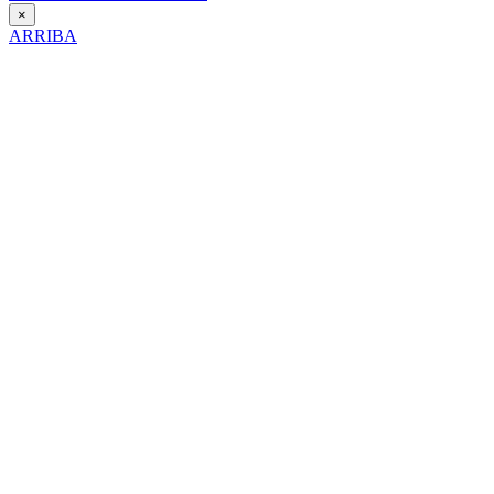
×
ARRIBA
Día Contra la Violencia hacia la Mujer
25 de Noviembre de 2025
Itinerario interpretativo en clave de