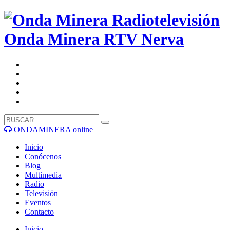
Onda Minera RTV
Nerva
ONDAMINERA online
Inicio
Conócenos
Blog
Multimedia
Radio
Televisión
Eventos
Contacto
Inicio