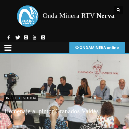
Onda Minera RTV
Nerva
ONDAMINERA online
INICIO
NOTICIA
Homenaje al pintor Granados Valdés