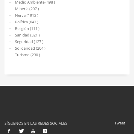
Medio Ambiente (498 )
Minería (207 )
Nerva (1913 )
Política (647 )
Religión (111 )
Sanidad (321 )
Seguridad (127 )
Solidaridad (204 )
Turismo (230 )
Tweet
SÍGUENOS EN LAS REDES SOCIALES