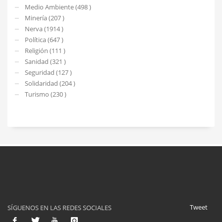
Medio Ambiente (498 )
Minería (207 )
Nerva (1914 )
Política (647 )
Religión (111 )
Sanidad (321 )
Seguridad (127 )
Solidaridad (204 )
Turismo (230 )
Tweet
SÍGUENOS EN LAS REDES SOCIALES