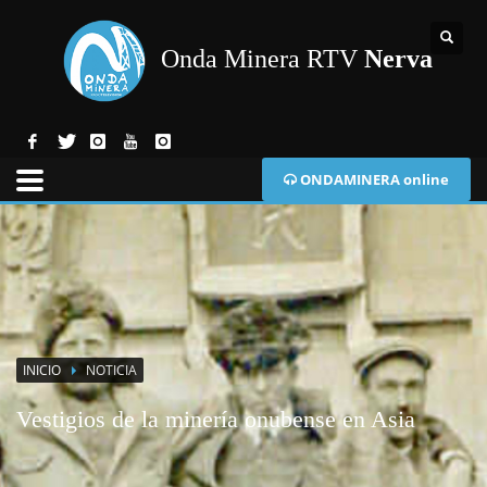
Onda Minera RTV
Nerva
ONDAMINERA online
INICIO
NOTICIA
Vestigios de la minería onubense en Asia