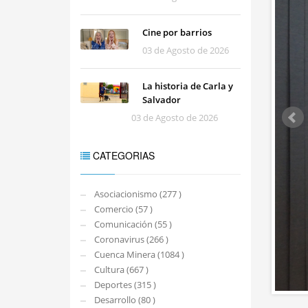
Cine por barrios
03 de Agosto de 2026
La historia de Carla y
Salvador
03 de Agosto de 2026
CATEGORIAS
Asociacionismo (277 )
Comercio (57 )
Comunicación (55 )
Coronavirus (266 )
Cuenca Minera (1084 )
Cultura (667 )
Deportes (315 )
Desarrollo (80 )