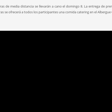
eras de media distancia se llevarán a cano el domingo 8. La entrega de pre
as se ofrecerá a todos los participantes una comida catering en el Albergue 