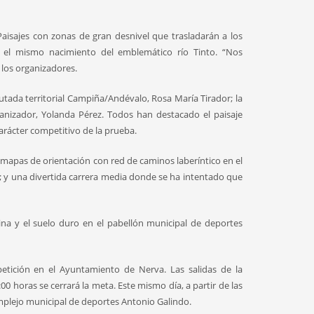
Paisajes con zonas de gran desnivel que trasladarán a los
 el mismo nacimiento del emblemático río Tinto. “Nos
los organizadores.
utada territorial Campiña/Andévalo, Rosa María Tirador; la
ganizador, Yolanda Pérez. Todos han destacado el paisaje
arácter competitivo de la prueba.
mapas de orientación con red de caminos laberíntico en el
es; y una divertida carrera media donde se ha intentado que
olina y el suelo duro en el pabellón municipal de deportes
etición en el Ayuntamiento de Nerva. Las salidas de la
:00 horas se cerrará la meta. Este mismo día, a partir de las
complejo municipal de deportes Antonio Galindo.