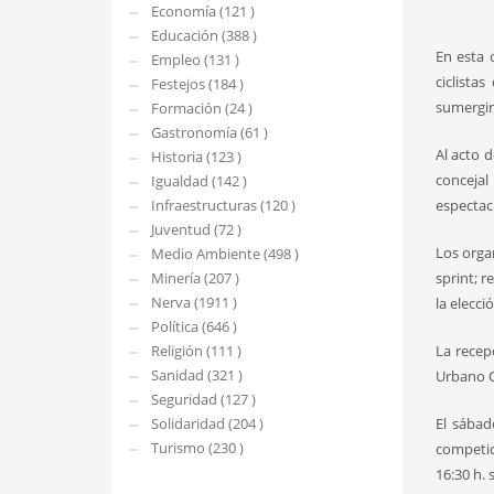
Economía (121 )
Educación (388 )
En esta 
Empleo (131 )
ciclist
Festejos (184 )
sumergir
Formación (24 )
Gastronomía (61 )
Al acto 
Historia (123 )
concejal
Igualdad (142 )
Infraestructuras (120 )
espectac
Juventud (72 )
Los orga
Medio Ambiente (498 )
Minería (207 )
sprint; r
Nerva (1911 )
la elecci
Política (646 )
Religión (111 )
La recep
Sanidad (321 )
Urbano Or
Seguridad (127 )
Solidaridad (204 )
El sábad
Turismo (230 )
competici
16:30 h. 