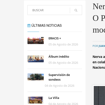
Ner
O P
ÚLTIMAS NOTICIAS
mod
ERACIS +
05 de Agosto de 2026
POR
JUAN
Álbum inédito
Nerva a
en cola
05 de Agosto de 2026
Naciona
Supervisión de
sondeos
04 de Agosto de 2026
La Villa
04 de Agosto de 2026