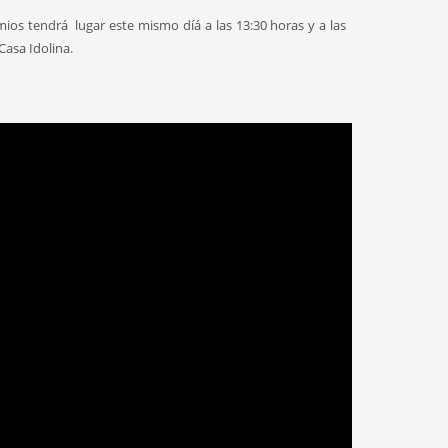
mios tendrá lugar este mismo díá a las 13:30 horas y a las
Casa Idolina.