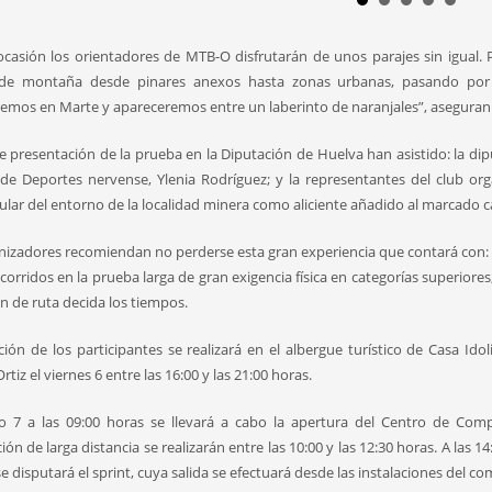
ocasión los orientadores de MTB-O disfrutarán de unos parajes sin igual. 
as de montaña desde pinares anexos hasta zonas urbanas, pasando por
emos en Marte y apareceremos entre un laberinto de naranjales”, aseguran 
de presentación de la prueba en la Diputación de Huelva han asistido: la dip
 de Deportes nervense, Ylenia Rodríguez; y la representantes del club or
ular del entorno de la localidad minera como aliciente añadido al marcado c
nizadores recomiendan no perderse esta gran experiencia que contará con: 
ecorridos en la prueba larga de gran exigencia física en categorías superior
ón de ruta decida los tiempos.
ción de los participantes se realizará en el albergue turístico de Casa Id
tiz el viernes 6 entre las 16:00 y las 21:00 horas.
o 7 a las 09:00 horas se llevará a cabo la apertura del Centro de Comp
ón de larga distancia se realizarán entre las 10:00 y las 12:30 horas. A las 14
se disputará el sprint, cuya salida se efectuará desde las instalaciones del 