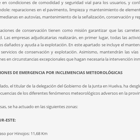
ce en condiciones de comodidad y seguridad vial para los usuarios, y conl
índole: reparaciones en el pavimento, limpieza y mantenimiento de elemen
medianas en autovías, mantenimiento de la señalización, conservación y re
aciones de conservación tienen como misión garantizar que las carreter
d. Las empresas adjudicatarias realizarán, en primer lugar, todas las activ
s dañados y ayuda a la explotación. En este apartado se incluye el manteni
 servicios de conservación y explotación. Asimismo, mantendrán las vías 
nes en circunstancias excepcionales que hagan necesaria la intervención inm
IONES DE EMERGENCIA POR INCLEMENCIAS METEOROLÓGICAS
lado, el titular de la delegación del Gobierno de la Junta en Huelva, ha des
ecuencias de los diferentes fenómenos meteorológicos adversos en la provinc
osas, se ha actuado en las siguientes zonas:
R-ESTE:
Paso por Hinojos: 11,68 Km