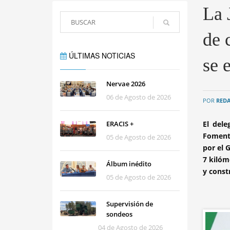
La 
de 
ÚLTIMAS NOTICIAS
se 
Nervae 2026
06 de Agosto de 2026
POR
RED
ERACIS +
El del
Fomento
05 de Agosto de 2026
por el 
7 kilóm
Álbum inédito
y const
05 de Agosto de 2026
Supervisión de
sondeos
04 de Agosto de 2026