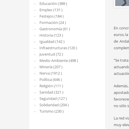
Educación (388 )
Empleo (131 )
Festejos (184 )
Formación (24 )
En concr
Gastronomía (61 )
euros; l
Historia (123 )
de Andal
Igualdad (142 )
Infraestructuras (120 )
complem
Juventud (72 )
“Se trata
Medio Ambiente (498 )
Minería (207 )
actuando
Nerva (1912 )
actuació
Política (646 )
Religión (111 )
Además, 
Sanidad (321 )
apostado
Seguridad (127 )
favorecer
Solidaridad (204 )
no sólo s
Turismo (230 )
La red vi
muy elev