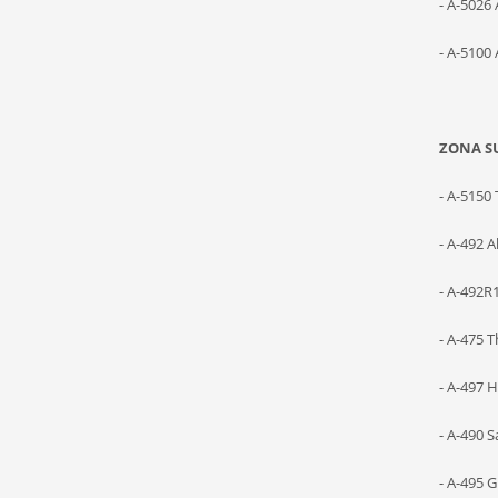
- A-5026 
- A-5100
ZONA SU
- A-5150
- A-492 A
- A-492R
- A-475 T
- A-497 
- A-490 
- A-495 