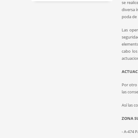
se reali
diversa 
poda de 
Las oper
segurida
elemento
cabo los
actuacio
ACTUAC
Por otro 
las cons
Así las c
ZONA SU
- A-474 