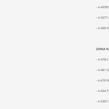
- A-495R
- A-5077 
- A-499 
ZONA N
- A-478 C
- A-461 
- A-476 N
- A-434 T
- A-5301 