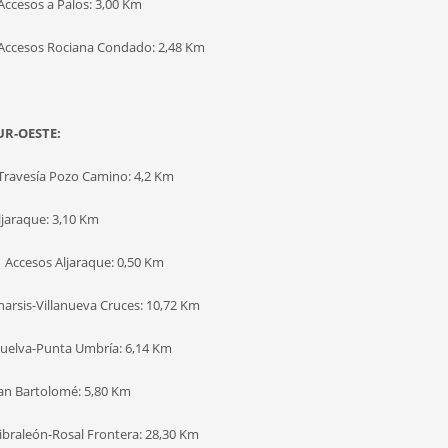
Accesos a Palos: 3,00 Km
 Accesos Rociana Condado: 2,48 Km
R-OESTE:
 Travesía Pozo Camino: 4,2 Km
ljaraque: 3,10 Km
1 Accesos Aljaraque: 0,50 Km
harsis-Villanueva Cruces: 10,72 Km
Huelva-Punta Umbría: 6,14 Km
San Bartolomé: 5,80 Km
Gibraleón-Rosal Frontera: 28,30 Km