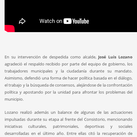
En su intervención de despedida como alcalde,
José Luis Lozano
agradeció el respaldo recibido por parte del equipo de gobierno, los
trabajadores municipales y la ciudadanía durante su mandato.
Asimismo, defendió una forma de hacer política basada en el diálogo,
el trabajo y la búsqueda de consensos, alejándose de la confrontación
política y apostando por la unidad para afrontar los problemas del
municipio.
Lozano realizó además un balance de algunas de las actuaciones
impulsadas durante su etapa al frente del Consistorio, mencionando
iniciativas culturales, patrimoniales, deportivas y sociales
desarrolladas en el último año. Entre ellas citó la recuperación de