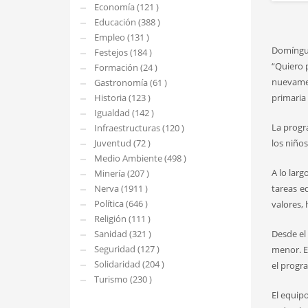
Economía (121 )
Educación (388 )
Empleo (131 )
Domínguez
Festejos (184 )
“Quiero p
Formación (24 )
nuevamen
Gastronomía (61 )
Historia (123 )
primaria 
Igualdad (142 )
La progr
Infraestructuras (120 )
Juventud (72 )
los niños
Medio Ambiente (498 )
A lo larg
Minería (207 )
Nerva (1911 )
tareas e
Política (646 )
valores, 
Religión (111 )
Sanidad (321 )
Desde el 
Seguridad (127 )
menor. Es
Solidaridad (204 )
el progr
Turismo (230 )
El equip