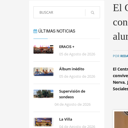
El 
con
ÚLTIMAS NOTICIAS
alu
ERACIS +
05 de Agosto de 2026
POR
RED
Álbum inédito
El Cent
convive
05 de Agosto de 2026
Nerva, 
Sociale
Supervisión de
sondeos
04 de Agosto de 2026
La Villa
04 de Agosto de 2026