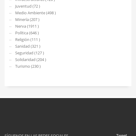
Juventud (72 )
Medio Ambiente (498 )
Minería (207 )
Nerva (1911 )
Política (646 )
Religión (111 )
Sanidad (321 )
Seguridad (127 )
Solidaridad (204 )
Turismo (230 )
Tweet
SÍGUENOS EN LAS REDES SOCIALES