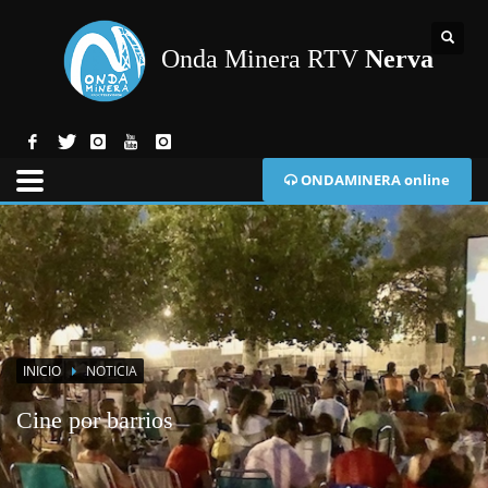
Onda Minera RTV
Nerva
ONDAMINERA online
INICIO
NOTICIA
Cine por barrios