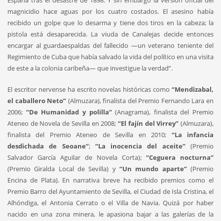
España tras el desastre de 1898. Y sin embargo la versión oficial del
magnicidio hace aguas por los cuatro costados. El asesino había
recibido un golpe que lo desarma y tiene dos tiros en la cabeza; la
pistola está desaparecida. La viuda de Canalejas decide entonces
encargar al guardaespaldas del fallecido —un veterano teniente del
Regimiento de Cuba que había salvado la vida del político en una visita
de este a la colonia caribeña— que investigue la verdad”.
El escritor nervense ha escrito novelas históricas como
“Mendizabal,
el caballero Neto”
(Almuzara), finalista del Premio Fernando Lara en
2006;
“De Humanidad y polilla”
(Anagrama), finalista del Premio
Ateneo de Novela de Sevilla en 2008;
“El fajín del Virrey”
(Almuzara),
finalista del Premio Ateneo de Sevilla en 2010;
“La infancia
desdichada de Seoane”
;
“La inocencia del aceite”
(Premio
Salvador García Aguilar de Novela Corta);
“Ceguera nocturna”
(Premio Giralda Local de Sevilla) y
“Un mundo aparte”
(Premio
Encina de Plata). En narrativa breve ha recibido premios como el
Premio Barro del Ayuntamiento de Sevilla, el Ciudad de Isla Cristina, el
Alhóndiga, el Antonia Cerrato o el Villa de Navia. Quizá por haber
nacido en una zona minera, le apasiona bajar a las galerías de la