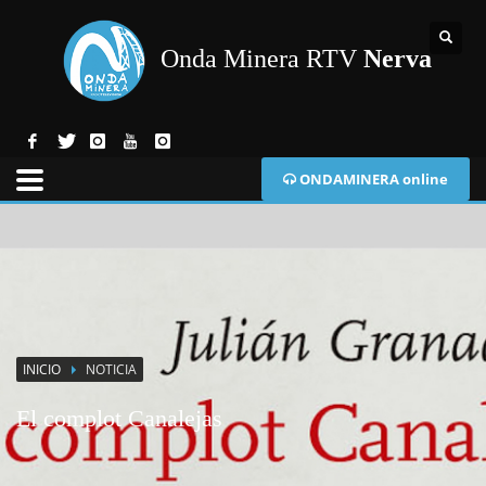
Onda Minera RTV
Nerva
ONDAMINERA online
INICIO
NOTICIA
El complot Canalejas