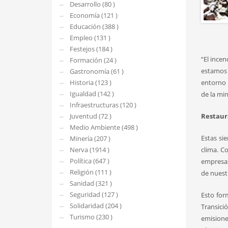
Desarrollo (80 )
Economía (121 )
Educación (388 )
Empleo (131 )
Festejos (184 )
“El ince
Formación (24 )
estamos 
Gastronomía (61 )
Historia (123 )
entorno 
Igualdad (142 )
de la mi
Infraestructuras (120 )
Juventud (72 )
Restaur
Medio Ambiente (498 )
Estas si
Minería (207 )
Nerva (1914 )
clima. C
Política (647 )
empresas
Religión (111 )
de nuest
Sanidad (321 )
Seguridad (127 )
Esto form
Solidaridad (204 )
Transici
Turismo (230 )
emisione