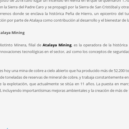
agosto de 2018 tuvo lugar un incendio en Nerva en el que se quemaron 1.700
n la Sierra del Padre Caro y se propagó por la Sierra de San Cristóbal y otras
errenos donde se enclava la histórica Peña de Hierro, un epicentro del tu
ión por parte de Atalaya como contribución al desarrollo y el bienestar de la
talaya Mining
iotinto Minera, filial de
Atalaya Mining
, es la operadora de la históric
innovaciones tecnológicas en el sector, así como los conceptos de seguridad 
 es hoy una mina de cobre a cielo abierto que ha producido más de 52.200 
 de toneladas de reservas de mineral de cobre, y trabaja constantemente en 
de la explotación, que actualmente se sitúa en 11 años. La puesta en mar
al, incluyendo importantísimas mejoras ambientales y la creación de más de 1