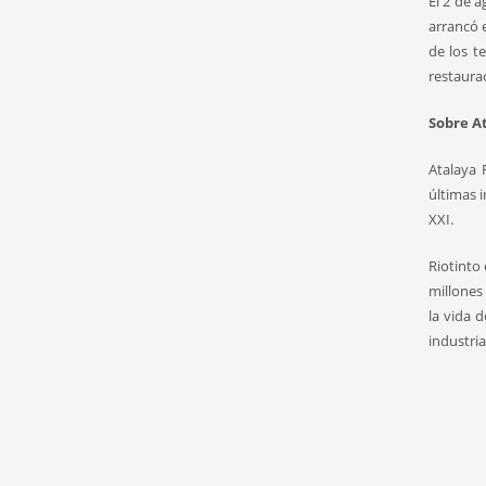
El 2 de 
arrancó e
de los t
restaurac
Sobre A
Atalaya R
últimas 
XXI.
Riotinto
millones
la vida 
industri