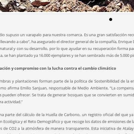
ndio supuso un varapalo para nuestra comarca. Es una gran satisfacción rec
llevando a cabo”, ha asegurado el director general de la compañía, Enriqu
natural y con su desarrollo, por lo que ayudar en su recuperación forma pa
na, se han plantado ya 16.000 ejemplares y se han sembrado más de 5.000 pi
ación y compromiso con la lucha contra el cambio climático
embras y plantaciones forman parte de la política de Sostenibilidad de la em
omo afirma Emilio Sanjuan, responsable de Medio Ambiente, “La compensa
 pueden ofrecer. Se trata de generar bosques que se convierten en sumide
ra actividad.”
a parte del cálculo de la Huella de Carbono, un registro oficial del que ya
ón Ecológica y el Reto Demográfico y que recoge los datos de emisiones de 
s de CO2 a la atmósfera de manera transparente. Esta iniciativa de Atalaya