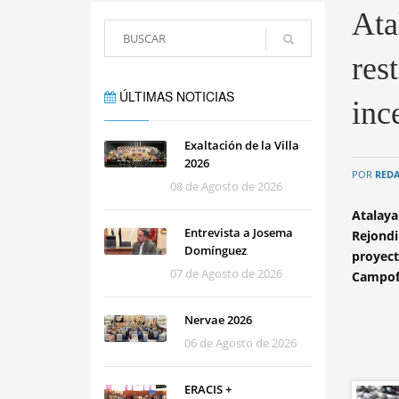
Ata
res
ÚLTIMAS NOTICIAS
inc
Exaltación de la Villa
2026
POR
RED
08 de Agosto de 2026
Atalay
Entrevista a Josema
Rejondi
Domínguez
proyect
07 de Agosto de 2026
Campof
Nervae 2026
06 de Agosto de 2026
ERACIS +