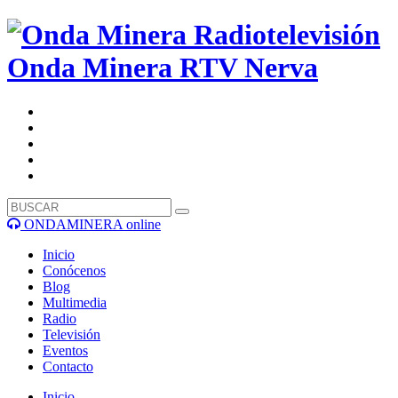
Onda Minera RTV
Nerva
ONDAMINERA online
Inicio
Conócenos
Blog
Multimedia
Radio
Televisión
Eventos
Contacto
Inicio