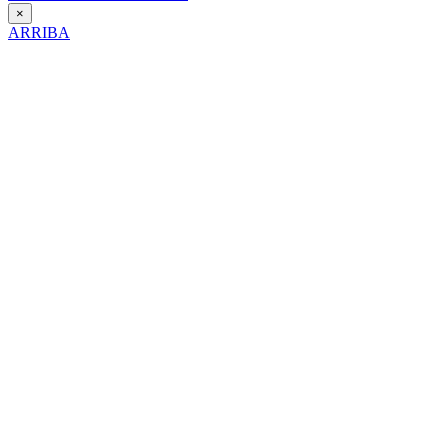
×
ARRIBA
Día Contra la Violencia hacia la Mujer
25 de Noviembre de 2025
Itinerario interpretativo en clave de