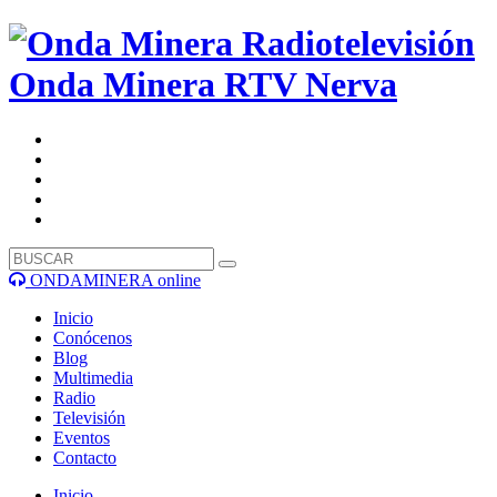
Onda Minera RTV
Nerva
ONDAMINERA online
Inicio
Conócenos
Blog
Multimedia
Radio
Televisión
Eventos
Contacto
Inicio