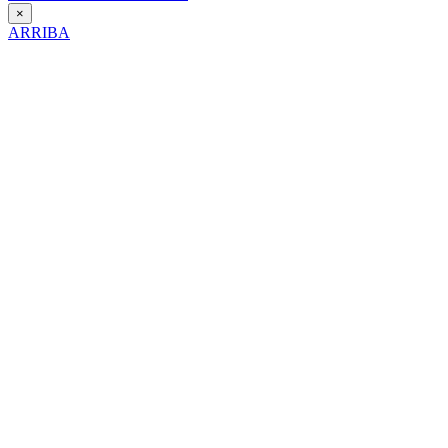
×
ARRIBA
Día Contra la Violencia hacia la Mujer
25 de Noviembre de 2025
Itinerario interpretativo en clave de