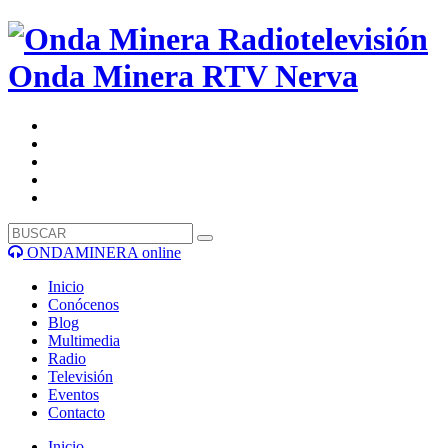
Onda Minera RTV
Nerva
ONDAMINERA online
Inicio
Conócenos
Blog
Multimedia
Radio
Televisión
Eventos
Contacto
Inicio