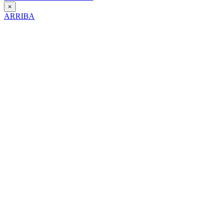
×
ARRIBA
Día Contra la Violencia hacia la Mujer
25 de Noviembre de 2025
Itinerario interpretativo en clave de