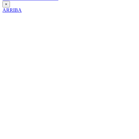
×
ARRIBA
Día Contra la Violencia hacia la Mujer
25 de Noviembre de 2025
Itinerario interpretativo en clave de