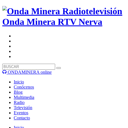
Onda Minera RTV
Nerva
ONDAMINERA online
Inicio
Conócenos
Blog
Multimedia
Radio
Televisión
Eventos
Contacto
Inicio