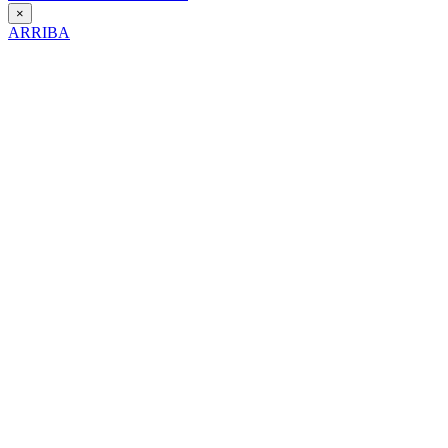
×
ARRIBA
Día Contra la Violencia hacia la Mujer
25 de Noviembre de 2025
Itinerario interpretativo en clave de