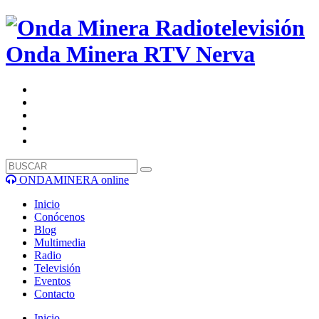
Onda Minera RTV
Nerva
ONDAMINERA online
Inicio
Conócenos
Blog
Multimedia
Radio
Televisión
Eventos
Contacto
Inicio