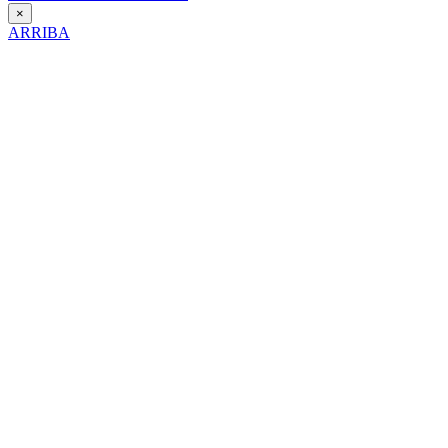
×
ARRIBA
Día Contra la Violencia hacia la Mujer
25 de Noviembre de 2025
Itinerario interpretativo en clave de