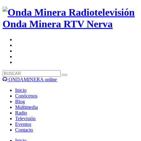
Onda Minera RTV
Nerva
ONDAMINERA online
Inicio
Conócenos
Blog
Multimedia
Radio
Televisión
Eventos
Contacto
Inicio