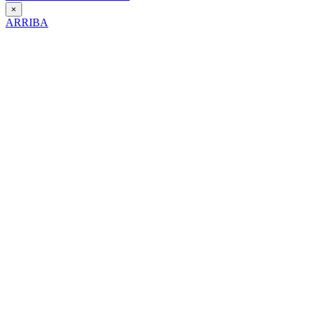
×
ARRIBA
Día Contra la Violencia hacia la Mujer
25 de Noviembre de 2025
Itinerario interpretativo en clave de