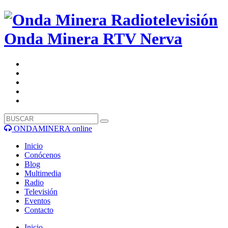
Onda Minera RTV
Nerva
ONDAMINERA online
Inicio
Conócenos
Blog
Multimedia
Radio
Televisión
Eventos
Contacto
Inicio