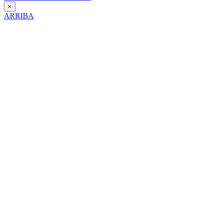
×
ARRIBA
Día Contra la Violencia hacia la Mujer
25 de Noviembre de 2025
Itinerario interpretativo en clave de