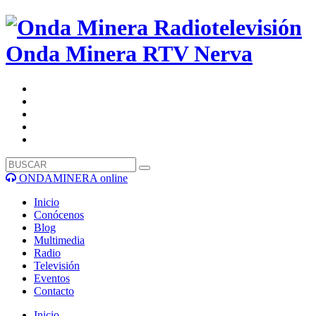
Onda Minera RTV
Nerva
ONDAMINERA online
Inicio
Conócenos
Blog
Multimedia
Radio
Televisión
Eventos
Contacto
Inicio