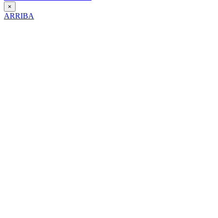
×
ARRIBA
Día Contra la Violencia hacia la Mujer
25 de Noviembre de 2025
Itinerario interpretativo en clave de