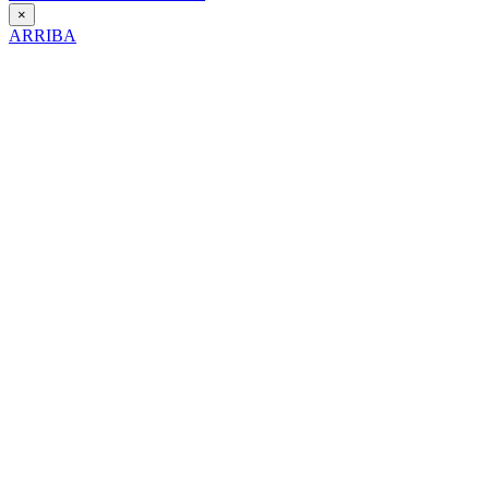
×
ARRIBA
Día Contra la Violencia hacia la Mujer
25 de Noviembre de 2025
Itinerario interpretativo en clave de