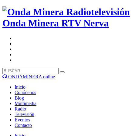
Onda Minera RTV
Nerva
ONDAMINERA online
Inicio
Conócenos
Blog
Multimedia
Radio
Televisión
Eventos
Contacto
Inicio