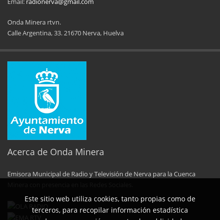
T 959 58 11 29
Email:
radionerva@gmail.com
Onda Minera rtvn.
Calle Argentina, 33. 21670 Nerva, Huelva
11ª Feria del Jamón
34 Memorial Jose
14 de Agosto de 2025
09 de Agosto 
Acerca de Onda Minera
Emisora Municipal de Radio y Televisión de Nerva para la Cuenca
No al maltrato animal
Semana Cultural SEPER
Minera con presencia en las Redes Sociales.
Este sitio web utiliza cookies, tanto propias como de
29 de Mayo de 2025
31 de Mayo d
terceros, para recopilar información estadística