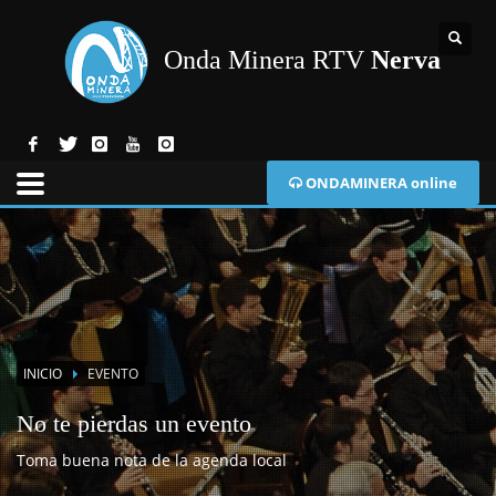
Onda Minera RTV
Nerva
ONDAMINERA online
INICIO
EVENTO
No te pierdas un evento
Toma buena nota de la agenda local