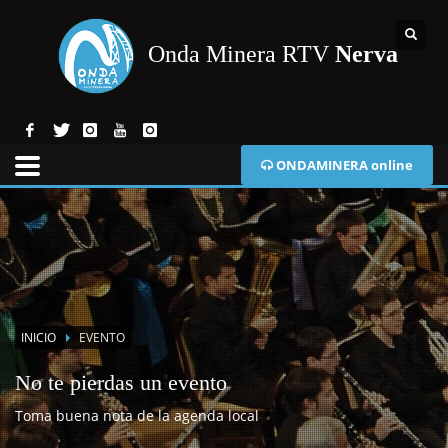
Onda Minera RTV
Nerva
ONDAMINERA online
INICIO
EVENTO
No te pierdas un evento
Toma buena nota de la agenda local