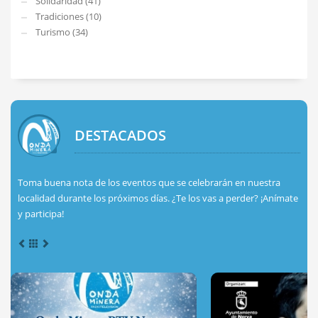
Solidaridad (41)
Tradiciones (10)
Turismo (34)
DESTACADOS
Toma buena nota de los eventos que se celebrarán en nuestra
localidad durante los próximos días. ¿Te los vas a perder? ¡Anímate
y participa!