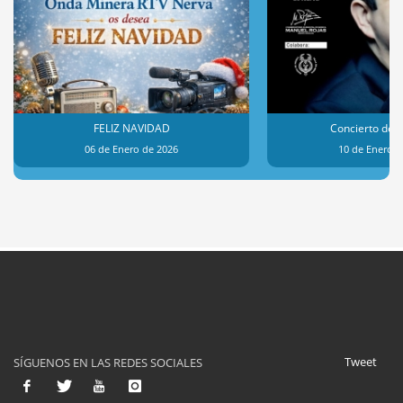
FELIZ NAVIDAD
Concierto de 
06 de Enero de 2026
10 de Enero d
Tweet
SÍGUENOS EN LAS REDES SOCIALES