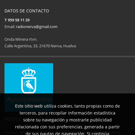
DATOS DE CONTACTO
T 959 58 11 29
Email:
radionerva@gmail.com
Onda Minera rtvn.
Calle Argentina, 33. 21670 Nerva, Huelva
11ª Feria del Jamón
34 Memorial Jose
14 de Agosto de 2025
09 de Agosto 
Este sitio web utiliza cookies, tanto propias como de
terceros, para recopilar información estadística
Acerca de Onda Minera
sobre su navegación y mostrarle publicidad
relacionada con sus preferencias, generada a partir
Emisora Municipal de Radio y Televisión de Nerva para la Cuenca
de sus pautas de navegación. Si continúa
No al maltrato animal
Semana Cultural SEPER