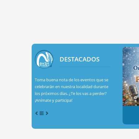
DESTACADOS
Toma buena nota de los eventos que se
celebrarán en nuestra localidad durante
los próximos días. ¿Te los vas a perder?
¡Anímate y participa!