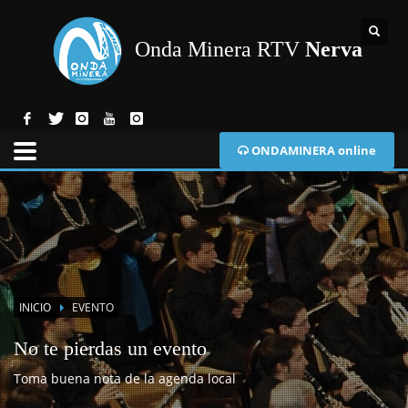
Onda Minera RTV
Nerva
ONDAMINERA online
INICIO
EVENTO
No te pierdas un evento
Toma buena nota de la agenda local