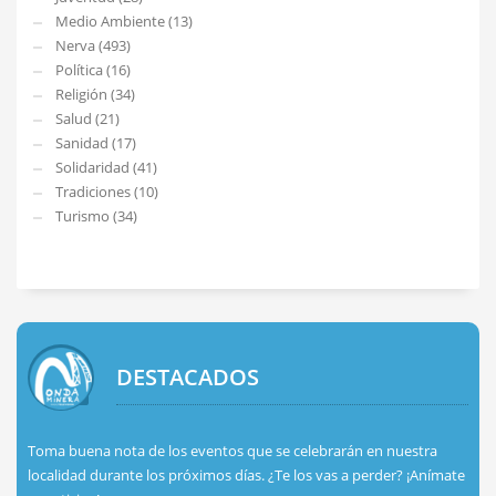
Medio Ambiente (13)
Nerva (493)
Política (16)
Religión (34)
Salud (21)
Sanidad (17)
Solidaridad (41)
Tradiciones (10)
Turismo (34)
DESTACADOS
Toma buena nota de los eventos que se celebrarán en nuestra
localidad durante los próximos días. ¿Te los vas a perder? ¡Anímate