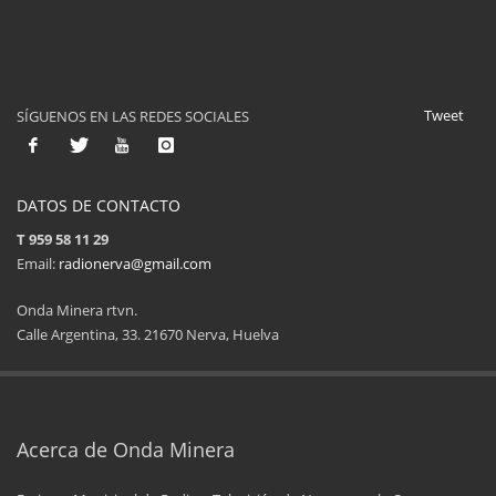
Tweet
SÍGUENOS EN LAS REDES SOCIALES
DATOS DE CONTACTO
T 959 58 11 29
Email:
radionerva@gmail.com
Onda Minera rtvn.
Calle Argentina, 33. 21670 Nerva, Huelva
11ª Feria del Jamón
34 Memorial Jose
14 de Agosto de 2025
09 de Agosto 
Acerca de Onda Minera