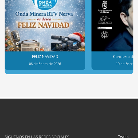
FELIZ NAVIDAD
Concierto de 
06 de Enero de 2026
10 de Enero d
Tweet
SÍGUENOS EN LAS REDES SOCIALES