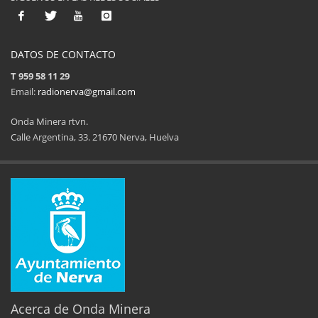
DATOS DE CONTACTO
T 959 58 11 29
Email:
radionerva@gmail.com
Onda Minera rtvn.
Calle Argentina, 33. 21670 Nerva, Huelva
11ª Feria del Jamón
34 Memorial Jose
14 de Agosto de 2025
09 de Agosto 
Acerca de Onda Minera