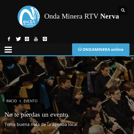
Onda Minera RTV
Nerva
ONDAMINERA online
INICIO
EVENTO
No te pierdas un evento
Toma buena nota de la agenda local