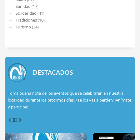
Sanidad (17)
Solidaridad (41)
Tradiciones (10)
Turismo (34)
DESTACADOS
Toma buena nota de los eventos que se celebrarán en nuestra
localidad durante los próximos días. ¿Te los vas a perder? ¡Anímate
y participa!