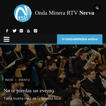
Onda Minera RTV
Nerva
ONDAMINERA online
INICIO
EVENTO
No te pierdas un evento
Toma buena nota de la agenda local