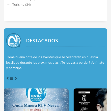
Turismo (34)
DESTACADOS
Toma buena nota de los eventos que se celebrarán en nuestra
localidad durante los próximos días. ¿Te los vas a perder? ¡Anímate
y participa!