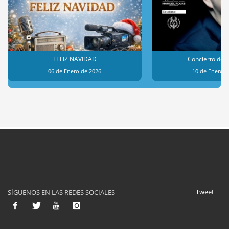
FELIZ NAVIDAD
Concierto de 
06 de Enero de 2026
10 de Enero d
Tweet
SÍGUENOS EN LAS REDES SOCIALES