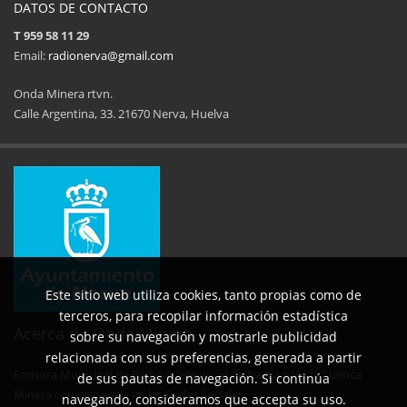
DATOS DE CONTACTO
T 959 58 11 29
Email:
radionerva@gmail.com
Onda Minera rtvn.
Calle Argentina, 33. 21670 Nerva, Huelva
11ª Feria del Jamón
34 Memorial Jose
14 de Agosto de 2025
09 de Agosto 
Este sitio web utiliza cookies, tanto propias como de
terceros, para recopilar información estadística
Acerca de Onda Minera
sobre su navegación y mostrarle publicidad
relacionada con sus preferencias, generada a partir
Emisora Municipal de Radio y Televisión de Nerva para la Cuenca
de sus pautas de navegación. Si continúa
No al maltrato animal
Semana Cultural SEPER
Minera con presencia en las Redes Sociales.
navegando, consideramos que accepta su uso.
29 de Mayo de 2025
31 de Mayo d