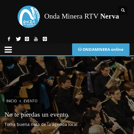
Onda Minera RTV
Nerva
ONDAMINERA online
INICIO
EVENTO
No te pierdas un evento
Toma buena nota de la agenda local