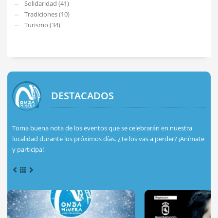
Solidaridad (41)
Tradiciones (10)
Turismo (34)
DESTACADOS
Toma buena nota de los eventos que se celebrarán en nuestra
localidad durante los próximos días. ¿Te los vas a perder? ¡Anímate
y participa!