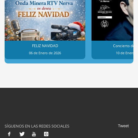
FELIZ NAVIDAD
Concierto de 
06 de Enero de 2026
10 de Enero d
Tweet
SÍGUENOS EN LAS REDES SOCIALES