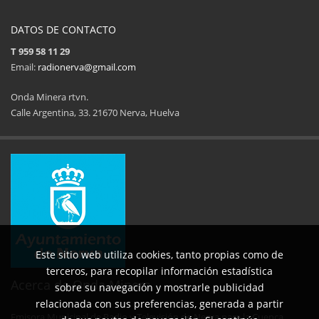
DATOS DE CONTACTO
T 959 58 11 29
Email:
radionerva@gmail.com
Onda Minera rtvn.
Calle Argentina, 33. 21670 Nerva, Huelva
11ª Feria del Jamón
34 Memorial Jose
14 de Agosto de 2025
09 de Agosto 
Este sitio web utiliza cookies, tanto propias como de
terceros, para recopilar información estadística
Acerca de Onda Minera
sobre su navegación y mostrarle publicidad
relacionada con sus preferencias, generada a partir
Emisora Municipal de Radio y Televisión de Nerva para la Cuenca