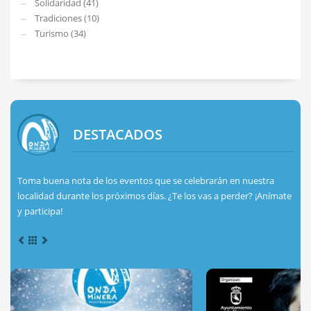
Solidaridad (41)
Tradiciones (10)
Turismo (34)
DESTACADOS
Toma buena nota de los eventos que se celebrarán en nuestra
localidad durante los próximos días. ¿Te los vas a perder? ¡Anímate
y participa!