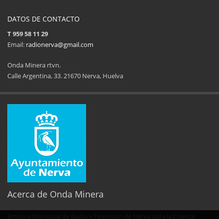
DATOS DE CONTACTO
T 959 58 11 29
Email:
radionerva@gmail.com
Onda Minera rtvn.
Calle Argentina, 33. 21670 Nerva, Huelva
11ª Feria del Jamón
34 Memorial Jose
14 de Agosto de 2025
09 de Agosto 
Acerca de Onda Minera
Emisora Municipal de Radio y Televisión de Nerva para la Cuenca
No al maltrato animal
Semana Cultural SEPER