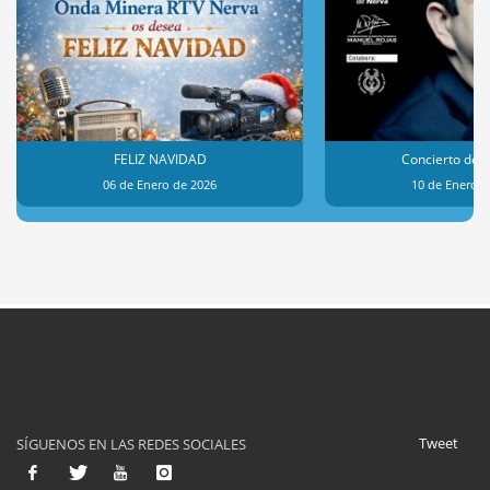
FELIZ NAVIDAD
Concierto de 
06 de Enero de 2026
10 de Enero d
Tweet
SÍGUENOS EN LAS REDES SOCIALES