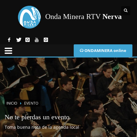
Onda Minera RTV
Nerva
ONDAMINERA online
INICIO
EVENTO
No te pierdas un evento
Toma buena nota de la agenda local