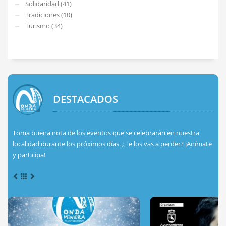
Solidaridad (41)
Tradiciones (10)
Turismo (34)
DESTACADOS
Toma buena nota de los eventos que se celebrarán en nuestra
localidad durante los próximos días. ¿Te los vas a perder? ¡Anímate
y participa!