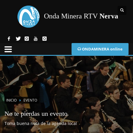
Onda Minera RTV
Nerva
ONDAMINERA online
INICIO
EVENTO
No te pierdas un evento
Toma buena nota de la agenda local