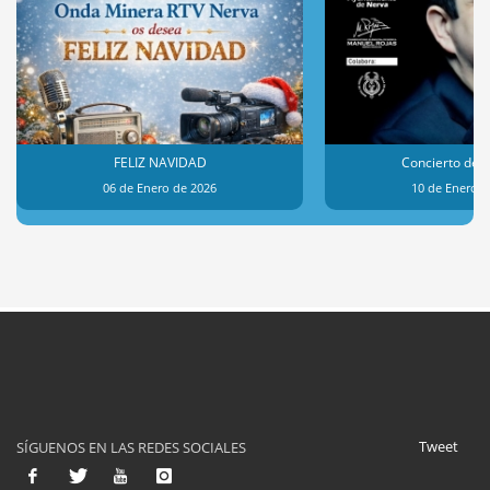
FELIZ NAVIDAD
Concierto de 
06 de Enero de 2026
10 de Enero d
Tweet
SÍGUENOS EN LAS REDES SOCIALES