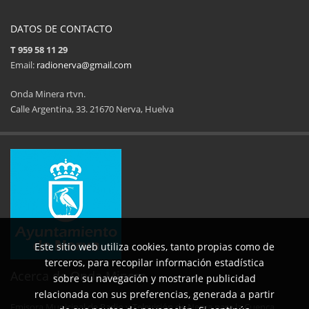
DATOS DE CONTACTO
T 959 58 11 29
Email:
radionerva@gmail.com
Onda Minera rtvn.
Calle Argentina, 33. 21670 Nerva, Huelva
11ª Feria del Jamón
34 Memorial Jose
14 de Agosto de 2025
09 de Agosto 
Este sitio web utiliza cookies, tanto propias como de
terceros, para recopilar información estadística
Acerca de Onda Minera
sobre su navegación y mostrarle publicidad
relacionada con sus preferencias, generada a partir
Emisora Municipal de Radio y Televisión de Nerva para la Cuenca