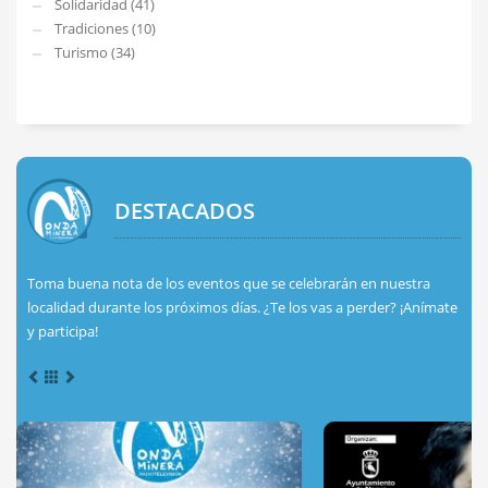
Solidaridad (41)
Tradiciones (10)
Turismo (34)
DESTACADOS
Toma buena nota de los eventos que se celebrarán en nuestra
localidad durante los próximos días. ¿Te los vas a perder? ¡Anímate
y participa!