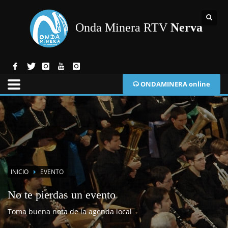
Onda Minera RTV
Nerva
ONDAMINERA online
INICIO
EVENTO
No te pierdas un evento
Toma buena nota de la agenda local