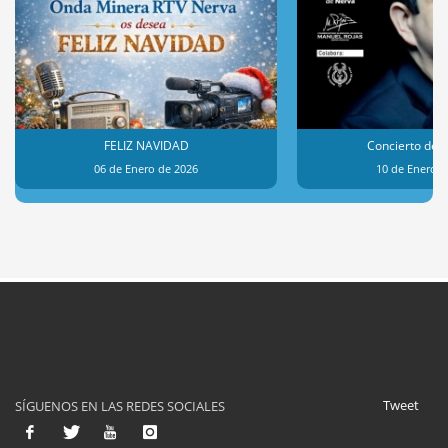
FELIZ NAVIDAD
Concierto de 
06 de Enero de 2026
10 de Enero d
Tweet
SÍGUENOS EN LAS REDES SOCIALES