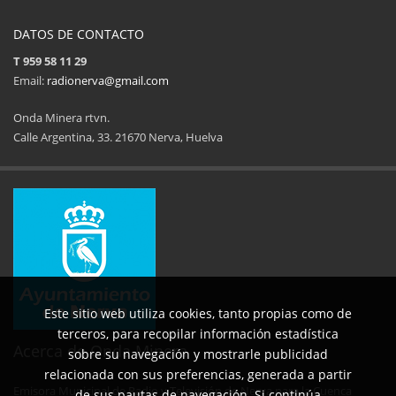
DATOS DE CONTACTO
T 959 58 11 29
Email:
radionerva@gmail.com
Onda Minera rtvn.
Calle Argentina, 33. 21670 Nerva, Huelva
11ª Feria del Jamón
34 Memorial Jose
14 de Agosto de 2025
09 de Agosto 
Este sitio web utiliza cookies, tanto propias como de
terceros, para recopilar información estadística
Acerca de Onda Minera
sobre su navegación y mostrarle publicidad
relacionada con sus preferencias, generada a partir
Emisora Municipal de Radio y Televisión de Nerva para la Cuenca
de sus pautas de navegación. Si continúa
No al maltrato animal
Semana Cultural SEPER