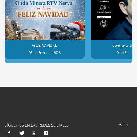
FELIZ NAVIDAD
Concierto de 
06 de Enero de 2026
10 de Enero d
Tweet
SÍGUENOS EN LAS REDES SOCIALES