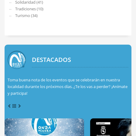
Solidaridad (41)
Tradiciones (10)
Turismo (34)
DESTACADOS
Toma buena nota de los eventos que se celebrarán en nuestra
localidad durante los próximos días. ¿Te los vas a perder? ¡Anímate
y participa!