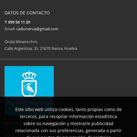
DATOS DE CONTACTO
T 959 58 11 29
Email:
radionerva@gmail.com
Onda Minera rtvn.
Calle Argentina, 33. 21670 Nerva, Huelva
11ª Feria del Jamón
34 Memorial Jose
14 de Agosto de 2025
09 de Agosto 
Este sitio web utiliza cookies, tanto propias como de
terceros, para recopilar información estadística
Acerca de Onda Minera
sobre su navegación y mostrarle publicidad
relacionada con sus preferencias, generada a partir
Emisora Municipal de Radio y Televisión de Nerva para la Cuenca