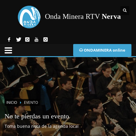
Onda Minera RTV
Nerva
ONDAMINERA online
INICIO
EVENTO
No te pierdas un evento
Toma buena nota de la agenda local