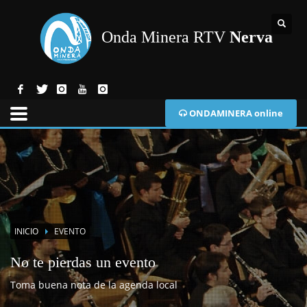
Onda Minera RTV
Nerva
ONDAMINERA online
INICIO
EVENTO
No te pierdas un evento
Toma buena nota de la agenda local