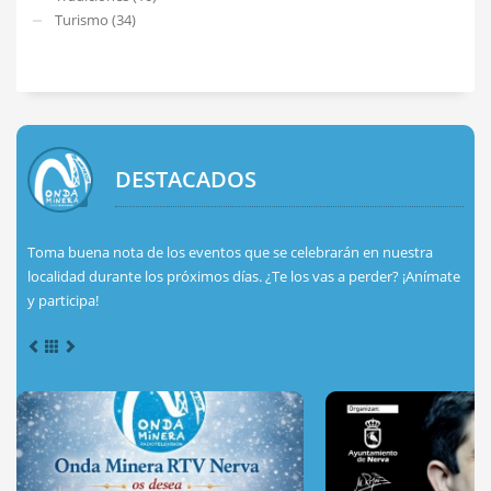
Turismo (34)
DESTACADOS
Toma buena nota de los eventos que se celebrarán en nuestra
localidad durante los próximos días. ¿Te los vas a perder? ¡Anímate
y participa!