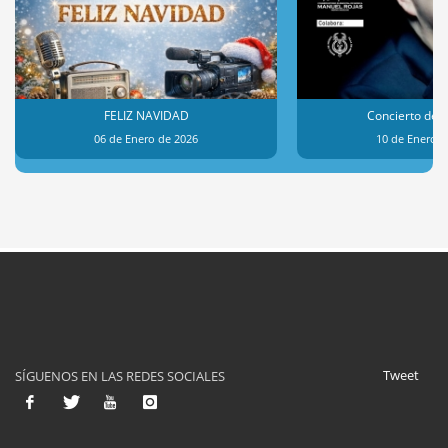
FELIZ NAVIDAD
Concierto de 
06 de Enero de 2026
10 de Enero d
Tweet
SÍGUENOS EN LAS REDES SOCIALES