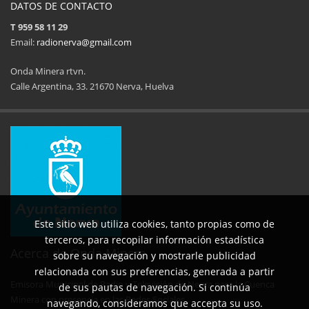
DATOS DE CONTACTO
T 959 58 11 29
Email:
radionerva@gmail.com
Onda Minera rtvn.
Calle Argentina, 33. 21670 Nerva, Huelva
11ª Feria del Jamón
34 Memorial Jose
14 de Agosto de 2025
09 de Agosto 
Este sitio web utiliza cookies, tanto propias como de
terceros, para recopilar información estadística
Acerca de Onda Minera
sobre su navegación y mostrarle publicidad
relacionada con sus preferencias, generada a partir
Emisora Municipal de Radio y Televisión de Nerva para la Cuenca
de sus pautas de navegación. Si continúa
No al maltrato animal
Semana Cultural SEPER
Minera con presencia en las Redes Sociales.
navegando, consideramos que accepta su uso.
29 de Mayo de 2025
31 de Mayo d