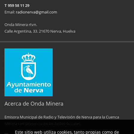
DATOS DE CONTACTO
T 959 58 11 29
Email:
radionerva@gmail.com
Onda Minera rtvn.
Calle Argentina, 33. 21670 Nerva, Huelva
11ª Feria del Jamón
34 Memorial Jose
14 de Agosto de 2025
09 de Agosto 
Acerca de Onda Minera
Emisora Municipal de Radio y Televisión de Nerva para la Cuenca
No al maltrato animal
Semana Cultural SEPER
Minera con presencia en las Redes Sociales.
Este sitio web utiliza cookies, tanto propias como de
29 de Mayo de 2025
31 de Mayo d