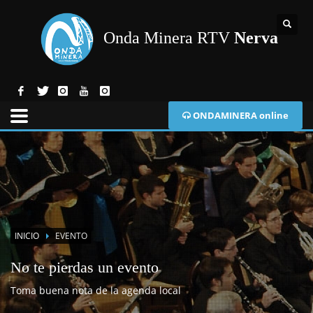
Onda Minera RTV
Nerva
ONDAMINERA online
INICIO
EVENTO
No te pierdas un evento
Toma buena nota de la agenda local