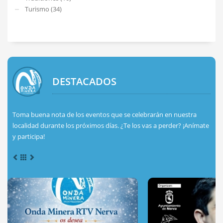
Turismo (34)
DESTACADOS
Toma buena nota de los eventos que se celebrarán en nuestra
localidad durante los próximos días. ¿Te los vas a perder? ¡Anímate
y participa!