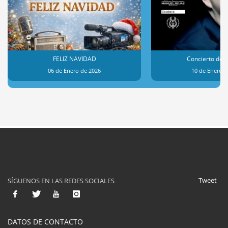
FELIZ NAVIDAD
Concierto de 
06 de Enero de 2026
10 de Enero d
Tweet
SÍGUENOS EN LAS REDES SOCIALES