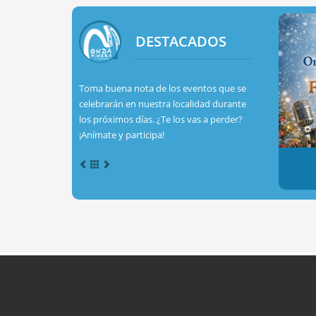
DESTACADOS
Toma buena nota de los eventos que se
celebrarán en nuestra localidad durante
los próximos días. ¿Te los vas a perder?
¡Anímate y participa!