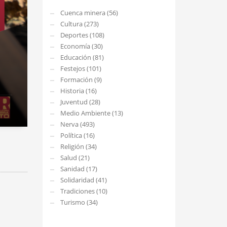
Cuenca minera (56)
Cultura (273)
Deportes (108)
Economía (30)
Educación (81)
Festejos (101)
Formación (9)
Historia (16)
Juventud (28)
Medio Ambiente (13)
Nerva (493)
Política (16)
Religión (34)
Salud (21)
Sanidad (17)
Solidaridad (41)
Tradiciones (10)
Turismo (34)