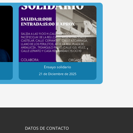
Ensayo solidario
Dona
21 de Diciembre de 2025
23 de 
DATOS DE CONTACTO