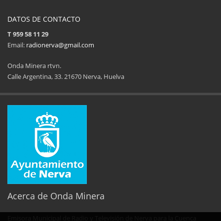
DATOS DE CONTACTO
T 959 58 11 29
Email:
radionerva@gmail.com
Onda Minera rtvn.
Calle Argentina, 33. 21670 Nerva, Huelva
11ª Feria del Jamón
34 Memorial Jose
14 de Agosto de 2025
09 de Agosto 
Acerca de Onda Minera
Emisora Municipal de Radio y Televisión de Nerva para la Cuenca
No al maltrato animal
Semana Cultural SEPER