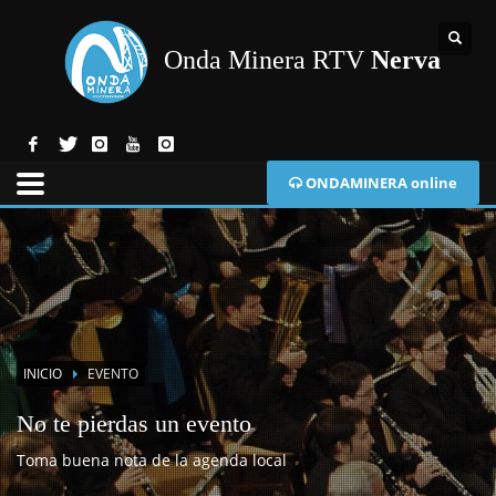
Onda Minera RTV
Nerva
ONDAMINERA online
INICIO
EVENTO
No te pierdas un evento
Toma buena nota de la agenda local