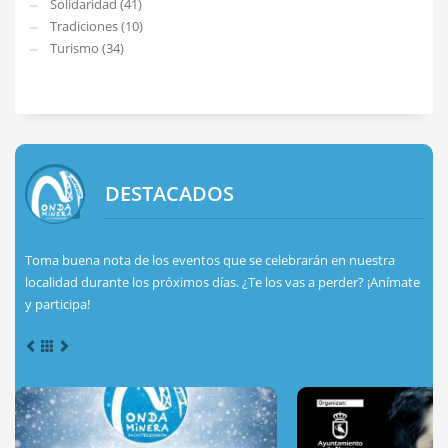
Solidaridad (41)
Tradiciones (10)
Turismo (34)
DESTACADOS
Toma buena nota de los eventos que se celebrarán en nuestra
localidad durante los próximos días. ¿Te los vas a perder? ¡Anímate
y participa!