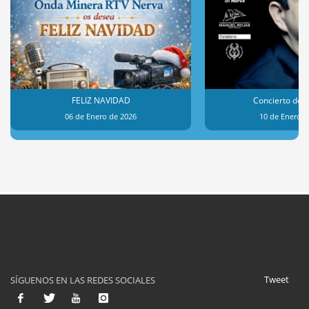
FELIZ NAVIDAD
Concierto de 
06 de Enero de 2026
10 de Enero d
Tweet
SÍGUENOS EN LAS REDES SOCIALES