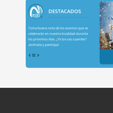
DESTACADOS
Toma buena nota de los eventos que se
celebrarán en nuestra localidad durante
los próximos días. ¿Te los vas a perder?
¡Anímate y participa!