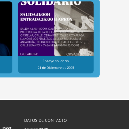
Ensayo solidario
Dona
21 de Diciembre de 2025
23 de 
DATOS DE CONTACTO
Tweet
T 959 58 11 29