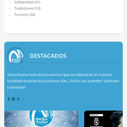
Solidaridad (41)
Tradiciones (10)
Turismo (34)
DESTACADOS
Toma buena nota de los eventos que se celebrarán en nuestra
localidad durante los próximos días. ¿Te los vas a perder? ¡Anímate
y participa!