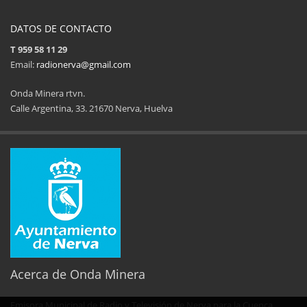
DATOS DE CONTACTO
T 959 58 11 29
Email:
radionerva@gmail.com
Onda Minera rtvn.
Calle Argentina, 33. 21670 Nerva, Huelva
11ª Feria del Jamón
34 Memorial Jose
14 de Agosto de 2025
09 de Agosto 
Acerca de Onda Minera
Emisora Municipal de Radio y Televisión de Nerva para la Cuenca