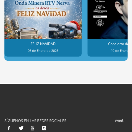
FELIZ NAVIDAD
Concierto de 
06 de Enero de 2026
10 de Enero d
Tweet
SÍGUENOS EN LAS REDES SOCIALES