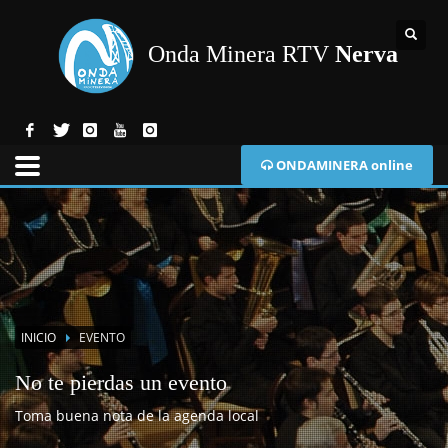
Onda Minera RTV
Nerva
ONDAMINERA online
INICIO
EVENTO
No te pierdas un evento
Toma buena nota de la agenda local