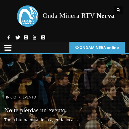
Onda Minera RTV
Nerva
ONDAMINERA online
INICIO
EVENTO
No te pierdas un evento
Toma buena nota de la agenda local