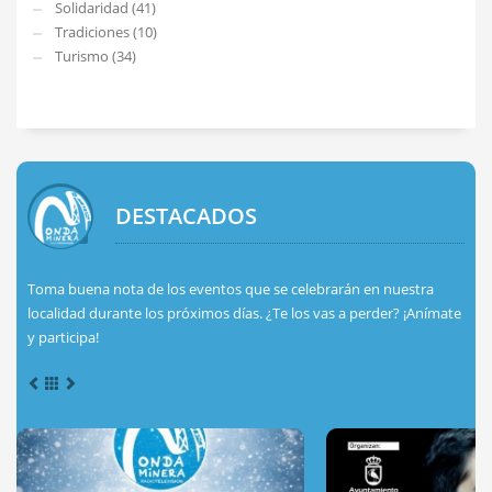
Solidaridad (41)
Tradiciones (10)
Turismo (34)
DESTACADOS
Toma buena nota de los eventos que se celebrarán en nuestra
localidad durante los próximos días. ¿Te los vas a perder? ¡Anímate
y participa!