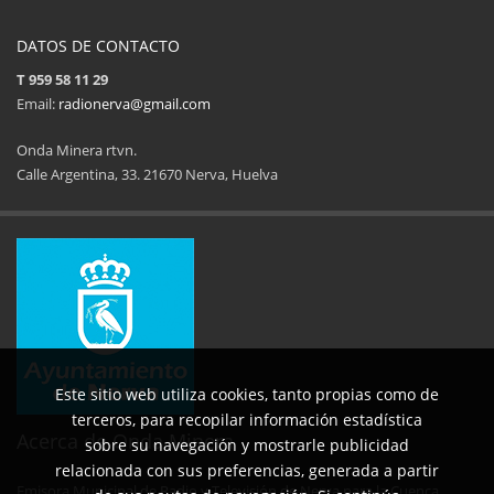
DATOS DE CONTACTO
T 959 58 11 29
Email:
radionerva@gmail.com
Onda Minera rtvn.
Calle Argentina, 33. 21670 Nerva, Huelva
11ª Feria del Jamón
34 Memorial Jose
14 de Agosto de 2025
09 de Agosto 
Este sitio web utiliza cookies, tanto propias como de
terceros, para recopilar información estadística
Acerca de Onda Minera
sobre su navegación y mostrarle publicidad
relacionada con sus preferencias, generada a partir
Emisora Municipal de Radio y Televisión de Nerva para la Cuenca