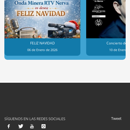
FELIZ NAVIDAD
Concierto de 
06 de Enero de 2026
10 de Enero d
Tweet
SÍGUENOS EN LAS REDES SOCIALES