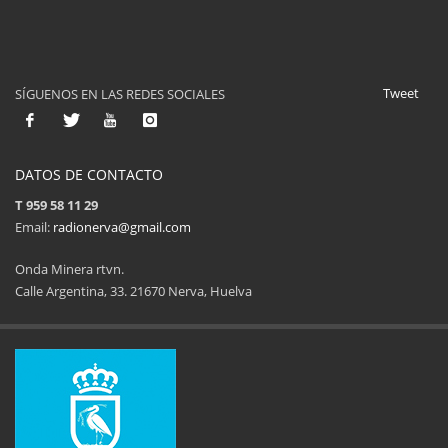
Tweet
SÍGUENOS EN LAS REDES SOCIALES
DATOS DE CONTACTO
T 959 58 11 29
Email:
radionerva@gmail.com
Onda Minera rtvn.
Calle Argentina, 33. 21670 Nerva, Huelva
11ª Feria del Jamón
34 Memorial Jose
14 de Agosto de 2025
09 de Agosto 