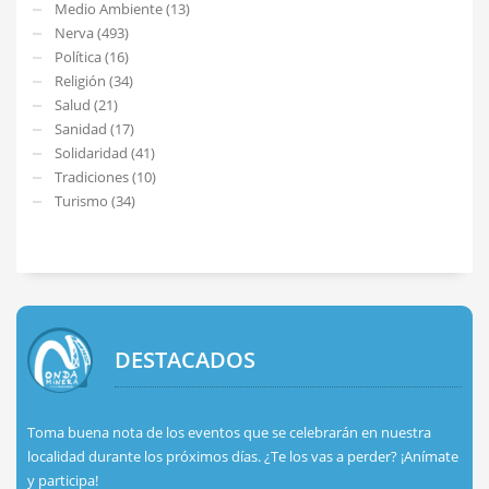
Medio Ambiente (13)
Nerva (493)
Política (16)
Religión (34)
Salud (21)
Sanidad (17)
Solidaridad (41)
Tradiciones (10)
Turismo (34)
DESTACADOS
Toma buena nota de los eventos que se celebrarán en nuestra
localidad durante los próximos días. ¿Te los vas a perder? ¡Anímate
y participa!