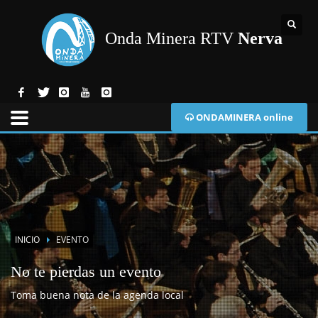
Onda Minera RTV
Nerva
ONDAMINERA online
INICIO
EVENTO
No te pierdas un evento
Toma buena nota de la agenda local