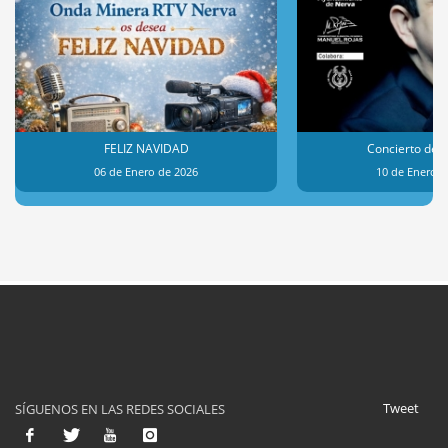
FELIZ NAVIDAD
Concierto de 
06 de Enero de 2026
10 de Enero d
Tweet
SÍGUENOS EN LAS REDES SOCIALES