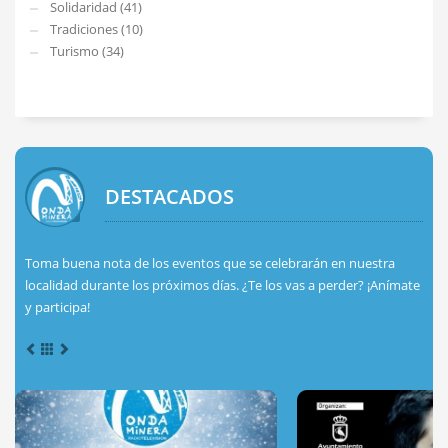
Solidaridad (41)
Tradiciones (10)
Turismo (34)
DESTACADOS
Toma buena nota de los eventos que se celebrarán en nuestra
localidad durante los próximos días. ¿Te los vas a perder? ¡Anímate
y participa!