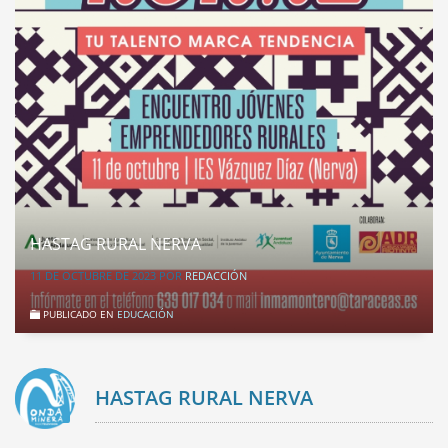
HASTAG RURAL NERVA
11 DE OCTUBRE DE 2023
POR
REDACCIÓN
PUBLICADO EN
EDUCACIÓN
HASTAG RURAL NERVA