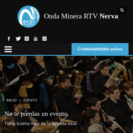
Onda Minera RTV
Nerva
ONDAMINERA online
INICIO
EVENTO
No te pierdas un evento
Toma buena nota de la agenda local