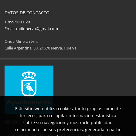
DATOS DE CONTACTO
T 959 58 11 29
Email:
radionerva@gmail.com
Onda Minera rtvn.
Calle Argentina, 33. 21670 Nerva, Huelva
11ª Feria del Jamón
34 Memorial Jose
14 de Agosto de 2025
09 de Agosto 
Este sitio web utiliza cookies, tanto propias como de
terceros, para recopilar información estadística
Acerca de Onda Minera
sobre su navegación y mostrarle publicidad
relacionada con sus preferencias, generada a partir
Emisora Municipal de Radio y Televisión de Nerva para la Cuenca