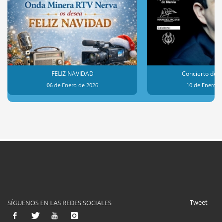
FELIZ NAVIDAD
Concierto de 
06 de Enero de 2026
10 de Enero d
Tweet
SÍGUENOS EN LAS REDES SOCIALES