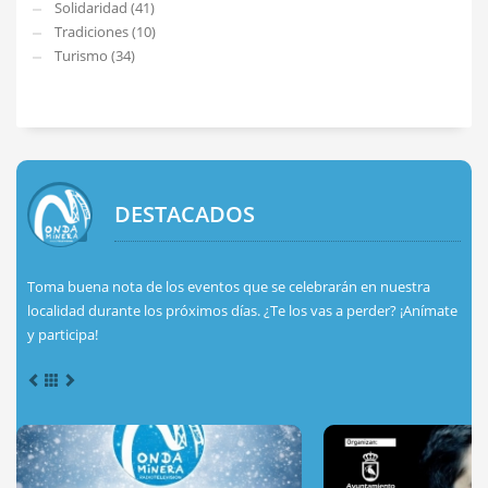
Solidaridad (41)
Tradiciones (10)
Turismo (34)
DESTACADOS
Toma buena nota de los eventos que se celebrarán en nuestra
localidad durante los próximos días. ¿Te los vas a perder? ¡Anímate
y participa!