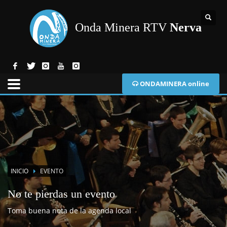
Onda Minera RTV
Nerva
ONDAMINERA online
INICIO
EVENTO
No te pierdas un evento
Toma buena nota de la agenda local