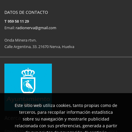
DATOS DE CONTACTO
T 959 58 11 29
Email:
radionerva@gmail.com
Onda Minera rtvn.
Calle Argentina, 33. 21670 Nerva, Huelva
11ª Feria del Jamón
34 Memorial Jose
14 de Agosto de 2025
09 de Agosto 
Este sitio web utiliza cookies, tanto propias como de
terceros, para recopilar información estadística
Acerca de Onda Minera
sobre su navegación y mostrarle publicidad
relacionada con sus preferencias, generada a partir
Emisora Municipal de Radio y Televisión de Nerva para la Cuenca