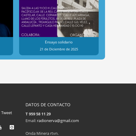
Ensayo solidario
Dona
21 de Diciembre de 2025
23 de 
DATOS DE CONTACTO
Tweet
T 959 58 11 29
Email:
radionerva@gmail.com
Onda Minera rtvn.