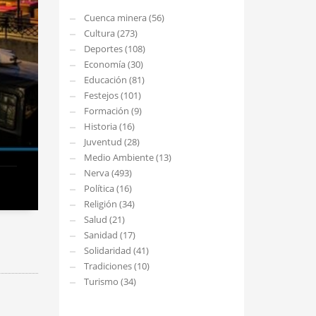
Cuenca minera (56)
Cultura (273)
Deportes (108)
Economía (30)
Educación (81)
Festejos (101)
Formación (9)
Historia (16)
Juventud (28)
Medio Ambiente (13)
Nerva (493)
Política (16)
Religión (34)
Salud (21)
Sanidad (17)
Solidaridad (41)
Tradiciones (10)
Turismo (34)