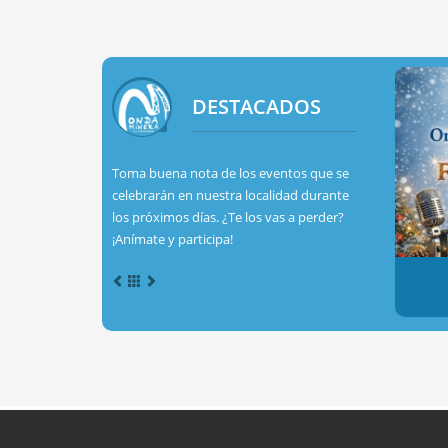
DESTACADOS
Toma buena nota de los eventos que se
celebrarán en nuestra localidad durante
los próximos días. ¿Te los vas a perder?
¡Anímate y participa!