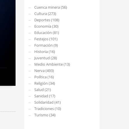
Cuenca minera (56)
Cultura (273)
Deportes (108)
Economía (30)
Educación (81)
Festejos (101)
Formación (9)
Historia (16)
Juventud (28)
Medio Ambiente (13)
Nerva (493)
Política (16)
Religión (34)
Salud (21)
Sanidad (17)
Solidaridad (41)
Tradiciones (10)
Turismo (34)