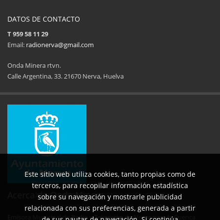
DATOS DE CONTACTO
T 959 58 11 29
Email:
radionerva@gmail.com
Onda Minera rtvn.
Calle Argentina, 33. 21670 Nerva, Huelva
11ª Feria del Jamón
34 Memorial Jose
14 de Agosto de 2025
09 de Agosto 
Este sitio web utiliza cookies, tanto propias como de
terceros, para recopilar información estadística
Acerca de Onda Minera
sobre su navegación y mostrarle publicidad
relacionada con sus preferencias, generada a partir
Emisora Municipal de Radio y Televisión de Nerva para la Cuenca
de sus pautas de navegación. Si continúa
No al maltrato animal
Semana Cultural SEPER