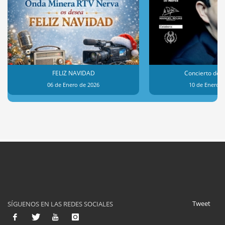
FELIZ NAVIDAD
Concierto de 
06 de Enero de 2026
10 de Enero d
Tweet
SÍGUENOS EN LAS REDES SOCIALES