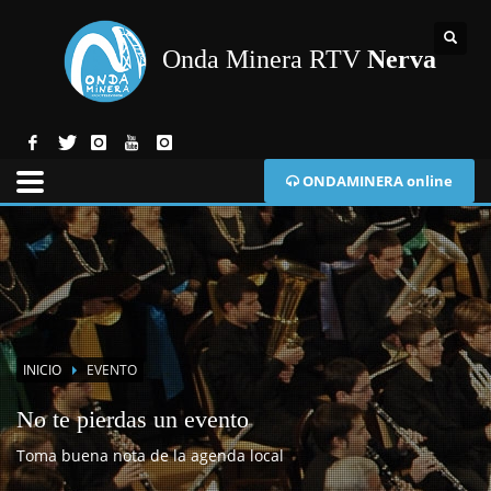
Onda Minera RTV
Nerva
ONDAMINERA online
INICIO
EVENTO
No te pierdas un evento
Toma buena nota de la agenda local