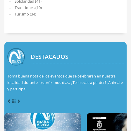
Solidaridad (41)
Tradiciones (10)
Turismo (34)
DESTACADOS
Toma buena nota de los eventos que se celebrarán en nuestra
localidad durante los próximos días. ¿Te los vas a perder? ¡Anímate
y participa!