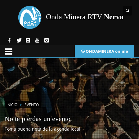
Onda Minera RTV
Nerva
ONDAMINERA online
INICIO
EVENTO
No te pierdas un evento
Toma buena nota de la agenda local