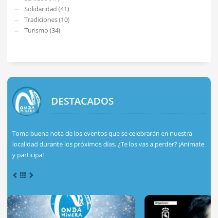
Solidaridad (41)
Tradiciones (10)
Turismo (34)
DESTACADOS
Toma buena nota de los eventos que se celebrarán en nuestra
localidad durante los próximos días. ¿Te los vas a perder? ¡Anímate
y participa!