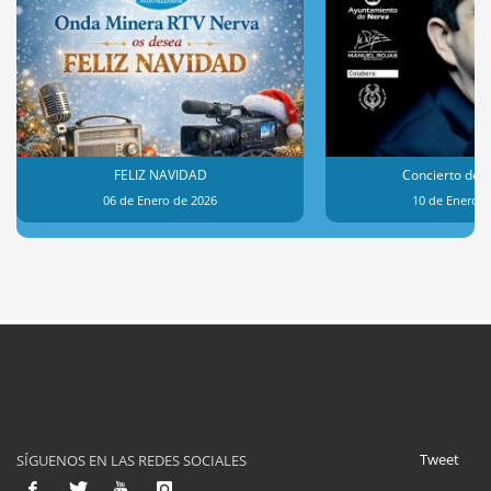
FELIZ NAVIDAD
Concierto de 
06 de Enero de 2026
10 de Enero d
Tweet
SÍGUENOS EN LAS REDES SOCIALES