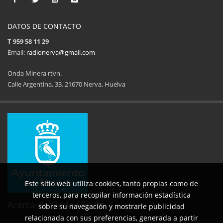
DATOS DE CONTACTO
T 959 58 11 29
Email:
radionerva@gmail.com
Onda Minera rtvn.
Calle Argentina, 33. 21670 Nerva, Huelva
11ª Feria del Jamón
34 Memorial Jose
14 de Agosto de 2025
09 de Agosto 
Este sitio web utiliza cookies, tanto propias como de
terceros, para recopilar información estadística
Acerca de Onda Minera
sobre su navegación y mostrarle publicidad
relacionada con sus preferencias, generada a partir