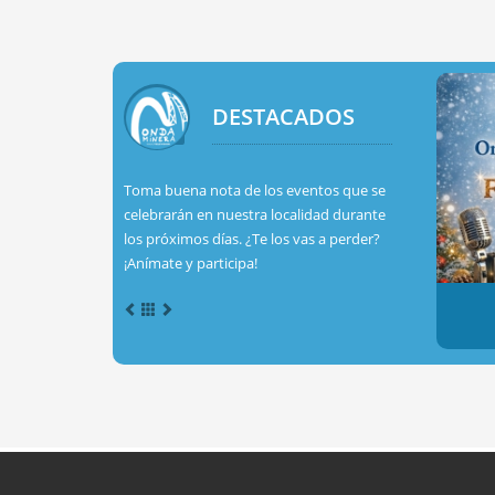
DESTACADOS
Toma buena nota de los eventos que se
celebrarán en nuestra localidad durante
los próximos días. ¿Te los vas a perder?
¡Anímate y participa!