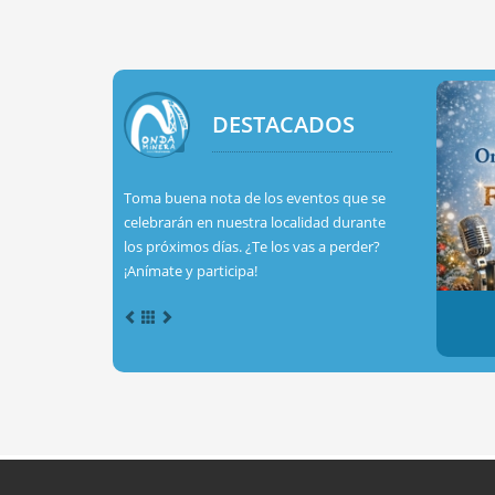
DESTACADOS
Toma buena nota de los eventos que se
celebrarán en nuestra localidad durante
los próximos días. ¿Te los vas a perder?
¡Anímate y participa!